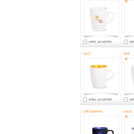
®
selez. prodotto
sel
Joy II
Kick
®
selez. prodotto
sel
Loft Supreme
Lucas
®