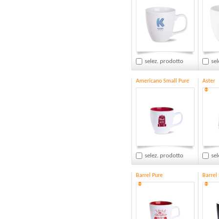
selez. prodotto
sel
Americano Small Pure
Aster
®
selez. prodotto
sel
Barrel Pure
Barrel
®
®