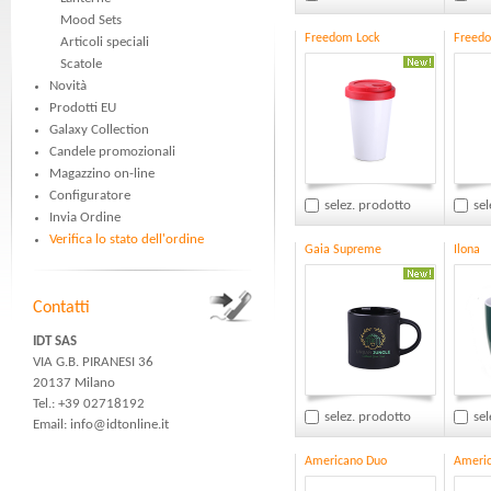
Mood Sets
Freedom Lock
Freedo
Articoli speciali
Scatole
Novità
Prodotti EU
Galaxy Collection
Candele promozionali
Magazzino on-line
Configuratore
selez. prodotto
sel
Invia Ordine
Verifica lo stato dell'ordine
Gaia Supreme
Ilona
Contatti
IDT SAS
VIA G.B. PIRANESI 36
20137 Milano
Tel.: +39 02718192
selez. prodotto
sel
Email:
info@idtonline.it
Americano Duo
Ameri