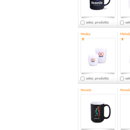
selez. prodotto
sel
Medea
Melod
®
®
selez. prodotto
sel
Nevada
Nevad