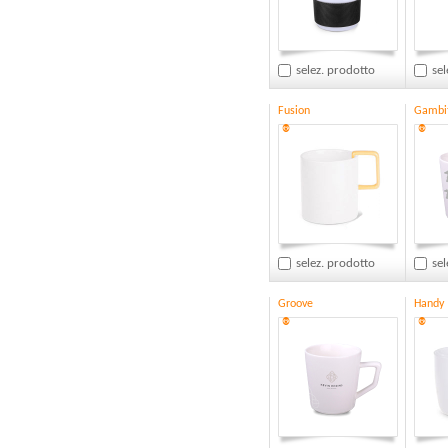
selez. prodotto
sel
Fusion
Gambi
®
®
selez. prodotto
sel
Groove
Handy
®
®