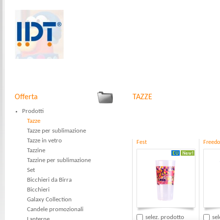
Offerta
TAZZE
Prodotti
Tazze
Tazze per sublimazione
Tazze in vetro
Fest
Freed
Tazzine
Tazzine per sublimazione
Set
Bicchieri da Birra
Bicchieri
Galaxy Collection
Candele promozionali
selez. prodotto
sel
Lanterne