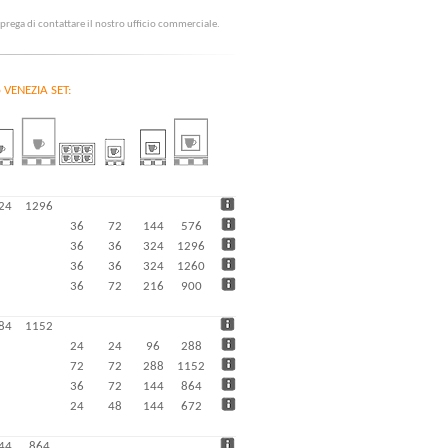
i prega di contattare il nostro ufficio commerciale.
o VENEZIA SET:
24
1296
36
72
144
576
36
36
324
1296
36
36
324
1260
36
72
216
900
84
1152
24
24
96
288
72
72
288
1152
36
72
144
864
24
48
144
672
44
864