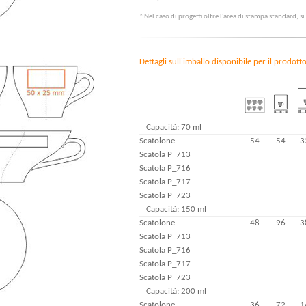
* Nel caso di progetti oltre l'area di stampa standard, s
Dettagli sull'imballo disponibile per il prodott
Capacità: 70 ml
Scatolone
54
54
3
Scatola P_713
Scatola P_716
Scatola P_717
Scatola P_723
Capacità: 150 ml
Scatolone
48
96
3
Scatola P_713
Scatola P_716
Scatola P_717
Scatola P_723
Capacità: 200 ml
Scatolone
36
72
1