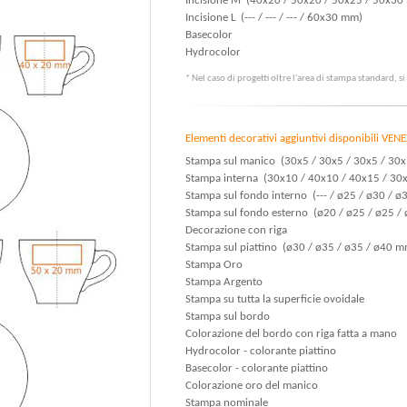
Incisione M (40x20 / 50x20 / 50x25 / 50x30
Incisione L (--- / --- / --- / 60x30 mm)
Basecolor
Hydrocolor
* Nel caso di progetti oltre l'area di stampa standard, s
Elementi decorativi aggiuntivi disponibili VEN
Stampa sul manico (30x5 / 30x5 / 30x5 / 30
Stampa interna (30x10 / 40x10 / 40x15 / 3
Stampa sul fondo interno (--- / ø25 / ø30 / 
Stampa sul fondo esterno (ø20 / ø25 / ø25 /
Decorazione con riga
Stampa sul piattino (ø30 / ø35 / ø35 / ø40 m
Stampa Oro
Stampa Argento
Stampa su tutta la superficie ovoidale
Stampa sul bordo
Colorazione del bordo con riga fatta a mano
Hydrocolor - colorante piattino
Basecolor - colorante piattino
Colorazione oro del manico
Stampa nominale