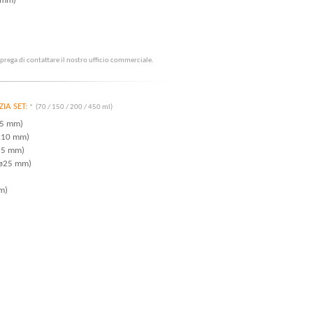
 mm)
i prega di contattare il nostro ufficio commerciale.
EZIA SET:
* (70 / 150 / 200 / 450 ml)
x5 mm)
0x10 mm)
ø35 mm)
 ø25 mm)
m)